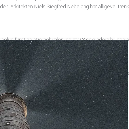
siden. Arkitekten Niels Siegfred Nebelong har alligevel tænk
 selve fyret og stjernehimlen, og et 2,3 sekunders billede s
te papir har en overfladebehandling der giver billedet et 