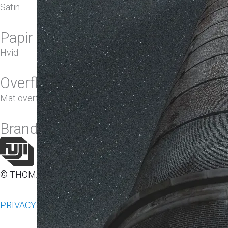
Satin
Papir farve
Hvid
Overflade
Mat overflade
Brand
© THOMAS BROEN 2022 – CVR: DK40861955
PRIVACY POLICY
|
RETURNS POLICY