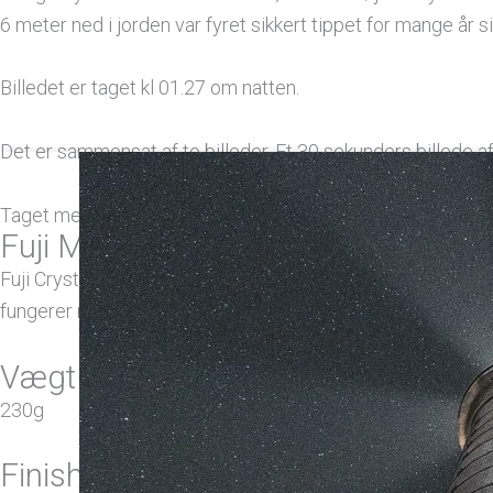
6 meter ned i jorden var fyret sikkert tippet for mange år 
Billedet er taget kl 01.27 om natten.
Det er sammensat af to billeder. Et 30 sekunders billede af
Prisinterval:
599,00 kr.
Taget med Sony A7III med Tamron 17-28mm
til
Fuji Matt
999,00 kr.
Fuji Crystal archive paper med en semi-mat overflade. Det
fungerer rigtig godt til alle typer af fotos.
Vægt (GSM)
230g
Finish