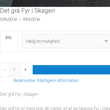
Det grå Fyr i Skagen
599,00
kr.
–
999,00
kr.
Str.
-
+
Beskrivelse
Yderligere information
Det grå Fyr i Skagen
Det grå fyr er med sine 46 meter, et af de højeste fyr i D